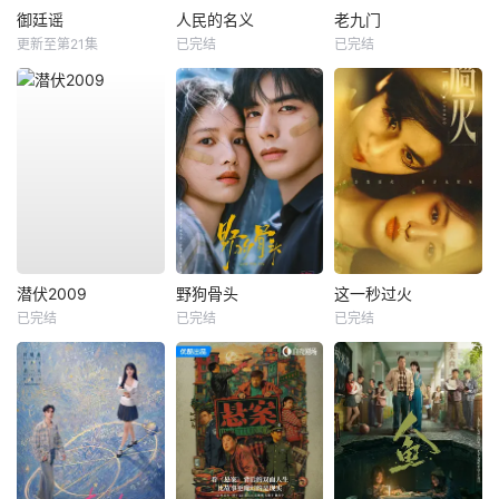
御廷谣
人民的名义
老九门
更新至第21集
已完结
已完结
潜伏2009
野狗骨头
这一秒过火
已完结
已完结
已完结