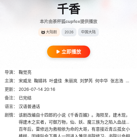
千香
本片由茶杯狐cupfox提供播放
大陆剧
2026
中国大陆
立即播放
导演：
鞠觉亮
主演：
宋威龙
鞠婧祎
叶盛佳
朱丽岚
刘梦芮
何中华
张志浩
林艾
更新：
2026-07-14 20:16
备注：
已完结
语言：
汉语普通话
剧情：
该剧改编自十四郎的小说《千香百媚》。海陨至，建木现，
得建木之实者，可御万物，仙、妖、魔三族为之陷入血战...
百年后，雷修远为救相依为命的大哥，有意接近青丘孤女小
棒槌，因缘际会下两人一同进入雏凤书院修习。书院以命相