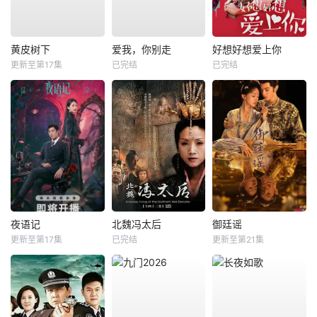
黄皮树下
爱我，你别走
好想好想爱上你
更新至第17集
已完结
已完结
夜语记
北魏冯太后
御廷谣
更新至第17集
已完结
更新至第21集