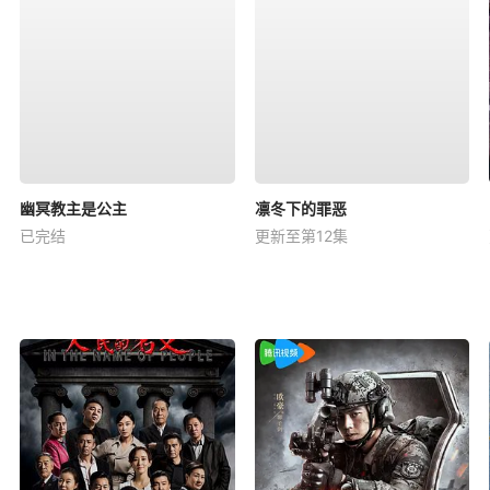
幽冥教主是公主
凛冬下的罪恶
已完结
更新至第12集