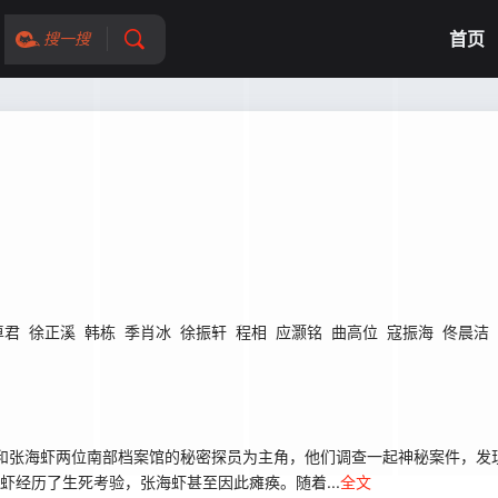
首页
搜一搜
卓君
徐正溪
韩栋
季肖冰
徐振轩
程相
应灏铭
曲高位
寇振海
佟晨洁
和张海虾两位南部档案馆的秘密探员为主角，他们调查一起神秘案件，发
虾经历了生死考验，张海虾甚至因此瘫痪。随着...
全文