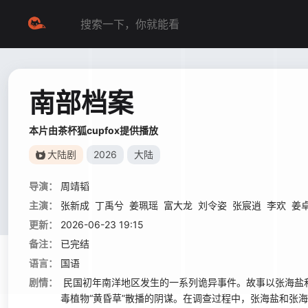
南部档案
本片由茶杯狐cupfox提供播放
大陆剧
2026
大陆
导演：
周靖韬
主演：
张新成
丁禹兮
姜珮瑶
富大龙
刘令姿
张宸逍
李欢
姜
更新：
2026-06-23 19:15
备注：
已完结
语言：
国语
剧情：
民国初年南洋地区发生的一系列诡异事件。故事以张海盐
毒植物“黄昏草”散播的阴谋。在调查过程中，张海盐和张海