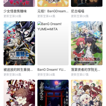
少女怪兽焦糖味
元祖！BanGDream酱
尼古喵喵
更新至第06集
更新至第44集
更新至第06集
被追放的转生重骑士用游戏知识开无双
BanG Dream! YUME∞MITA
落第贤者的学院无双第二回转生，S等级作弊魔术师冒险记
更新至第06集
更新至第08集
更新至第07集