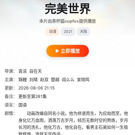
完美世界
本片由茶杯狐cupfox提供播放
动漫
2021
大陆
立即播放
导演：
袁洁
自在天
主演：
锦鲤
刘晴
赵双
楚越
阎么么
宣晓鸣
更新：
2026-08-06 21:15
备注：
更新至第281集
语言：
国语
剧情：
动画改编自同名小说。他为修道而生，为应劫而至，他
身化亿万血雨，洒落万古岁月，经历无数时空的熬炼，岁月
长河的洗礼，他化万古，他化自在。看男主石昊如何一生极
致辉煌，造就无尽传说。