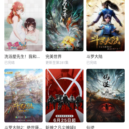
洗浴屋先生！我和那家伙在女浴池！？
完美世界
斗罗大陆
已完结
更新至第281集
已完结
斗罗大陆2：绝世唐门
斩神之凡尘神域Ⅱ
仙逆