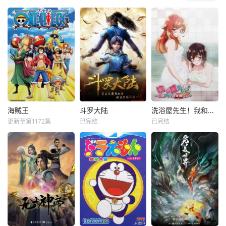
海贼王
斗罗大陆
洗浴屋先生！我和那家伙在女浴池！？
更新至第1172集
已完结
已完结