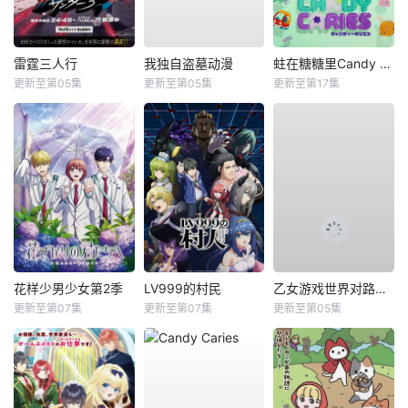
雷霆三人行
我独自盗墓动漫
蛀在糖糖里Candy Caries
更新至第05集
更新至第05集
更新至第17集
花样少男少女第2季
LV999的村民
乙女游戏世界对路人角色很不友好第二季
更新至第07集
更新至第07集
更新至第05集