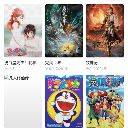
洗浴屋先生！我和那家伙在女浴池！？
完美世界
牧神记
已完结
更新至第281集
更新至第94集