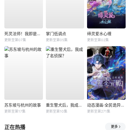
死灵法师！我即是天灾
掌门低调点
缔灵爱水心缠
更新至第07集
更新至第05集
更新至第02集
苏东坡与杭州的故事
重生警犬后，我成了名侦探？
动态漫画·全民诡异：开局掌握零元购
更新至第17集
更新至第10集
更新至第271集
正在热播
更多