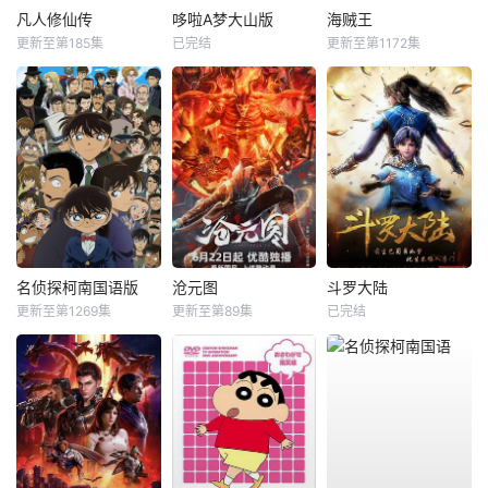
凡人修仙传
哆啦A梦大山版
海贼王
更新至第185集
已完结
更新至第1172集
名侦探柯南国语版
沧元图
斗罗大陆
更新至第1269集
更新至第89集
已完结