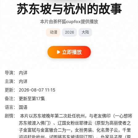
苏东坡与杭州的故事
本片由茶杯狐cupfox提供播放
动漫
2026
大陆
立即播放
导演：
内详
主演：
内详
更新：
2026-08-07 11:15
备注：
更新至第17集
语言：
国语
剧情：
本片以苏东坡晚年第二次赴任杭州，与老友佛印（一心想将
苏东坡渡入佛门）、辽国女粉丝耶律云（原型为高丽使者之
子金富轼与金富辙合二为一，女扮男装、化名萧子云，千里
迢迢赶赴杭州，试图将苏东坡请回辽国）、仇家吕子厚（原