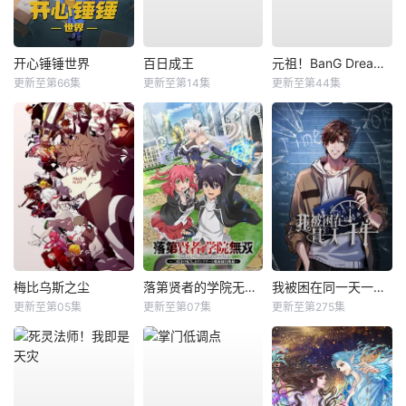
开心锤锤世界
百日成王
元祖！BanG Dream酱
更新至第66集
更新至第14集
更新至第44集
梅比乌斯之尘
落第贤者的学院无双第二回转生，S等级作弊魔术师冒险记
我被困在同一天一千年动态漫
更新至第05集
更新至第07集
更新至第275集