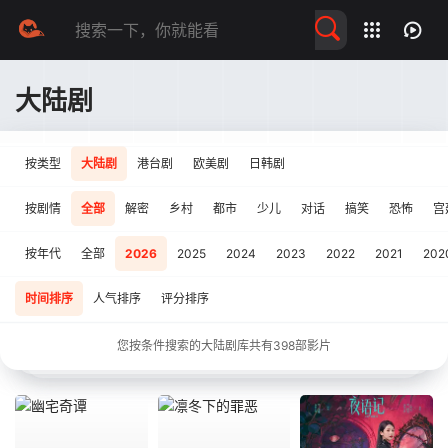
留言求片
大陆剧
按类型
大陆剧
港台剧
欧美剧
日韩剧
按剧情
全部
解密
乡村
都市
少儿
对话
搞笑
恐怖
宫
按年代
全部
2026
2025
2024
2023
2022
2021
202
时间排序
人气排序
评分排序
您按条件搜索的大陆剧库共有
398
部影片