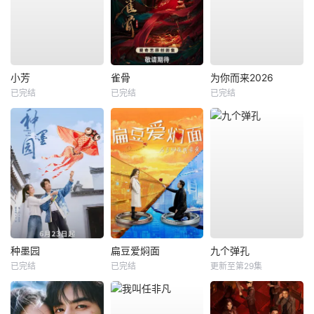
小芳
雀骨
为你而来2026
已完结
已完结
已完结
种墨园
扁豆爱焖面
九个弹孔
已完结
已完结
更新至第29集