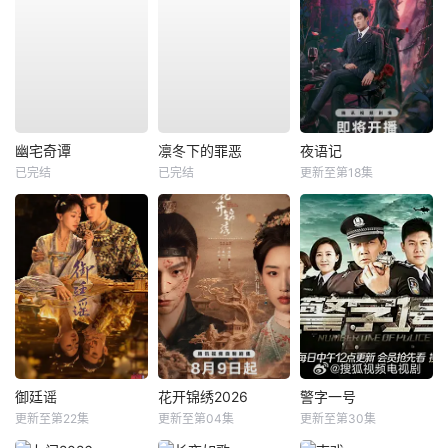
幽宅奇谭
凛冬下的罪恶
夜语记
已完结
已完结
更新至第18集
御廷谣
花开锦绣2026
警字一号
更新至第22集
更新至第04集
更新至第30集