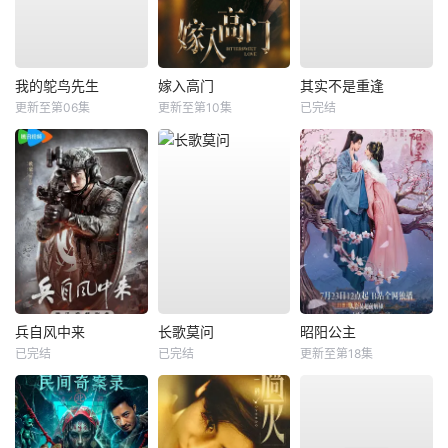
我的鸵鸟先生
嫁入高门
其实不是重逢
更新至第06集
更新至第10集
已完结
兵自风中来
长歌莫问
昭阳公主
已完结
已完结
更新至第18集