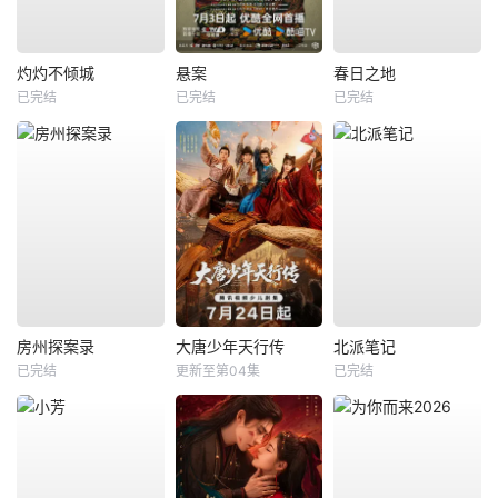
灼灼不倾城
悬案
春日之地
已完结
已完结
已完结
房州探案录
大唐少年天行传
北派笔记
已完结
更新至第04集
已完结