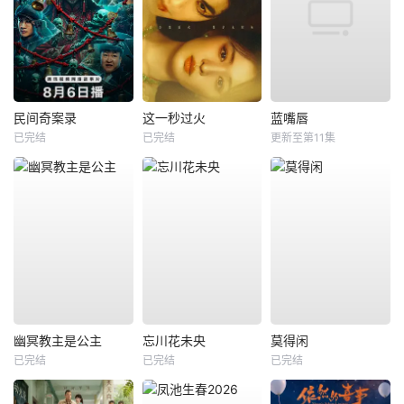
民间奇案录
这一秒过火
蓝嘴唇
已完结
已完结
更新至第11集
幽冥教主是公主
忘川花未央
莫得闲
已完结
已完结
已完结