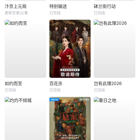
汴京上元局
特别输送
砵兰街行动
更新至第20集
已完结
已完结
如约而至
百花杀
岂有此理2026
已完结
已完结
已完结