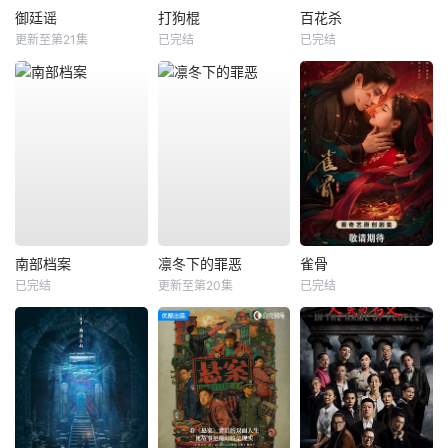
御廷谣
打狗棍
百花杀
更新至第21集
已完结
已完结
南部档案
凛冬下的罪恶
雀骨
已完结
更新至第20集
已完结