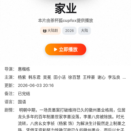
家业
本片由茶杯狐cupfox提供播放
大陆剧
2026
大陆
立即播放
导演：
惠楷栋
主演：
杨紫
韩东君
吴冕
田小洁
徐百慧
王梓豪
谢心
李泓良
杨斯
更新：
2026-06-03 20:16
备注：
已完结
语言：
国语
剧情：
明朝中期，一场贡墨案打破维持已久的徽州墨业格局，位居
龙头多年的百年制墨世家李墨没落，李墨八房被除族。时光
流转，八房幺女李祯（杨紫 饰）为解决生计毅然走上制墨之
路，凭借天资和努力惊艳沉寂已久的徽州墨业，而后以女子