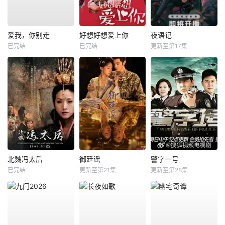
爱我，你别走
好想好想爱上你
夜语记
已完结
已完结
更新至第17集
北魏冯太后
御廷谣
警字一号
已完结
更新至第21集
更新至第28集