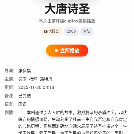
大唐诗圣
本片由茶杯狐cupfox提供播放
大陆剧
2006
大陆
立即播放
导演：
张多福
主演：
吴旗
杨静
路特丹
更新：
2025-11-30 04:18
备注：
已完结
语言：
国语
剧情：
本剧通过引人入胜的故事，激烈复杂的矛盾冲突，起伏
跌宕的情感纠葛，生动刻画了杜甫一生自我否定和自我肯定
的心路历程，细腻而准确地向观众展示了诗圣杜甫这个一生
忧国忧民、爱国爱民、为国为民的古代知识分子的典型形