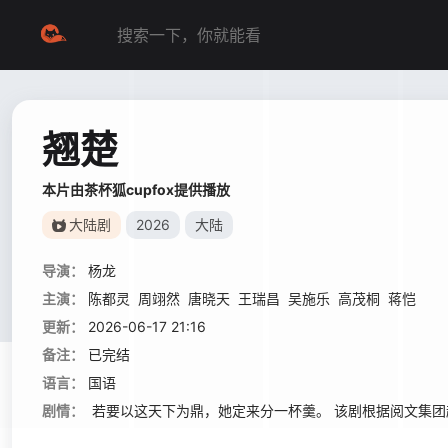
翘楚
本片由茶杯狐cupfox提供播放
大陆剧
2026
大陆
导演：
杨龙
主演：
陈都灵
周翊然
唐晓天
王瑞昌
吴施乐
高茂桐
蒋恺
更新：
2026-06-17 21:16
备注：
已完结
语言：
国语
剧情：
若要以这天下为鼎，她定来分一杯羹。 该剧根据阅文集