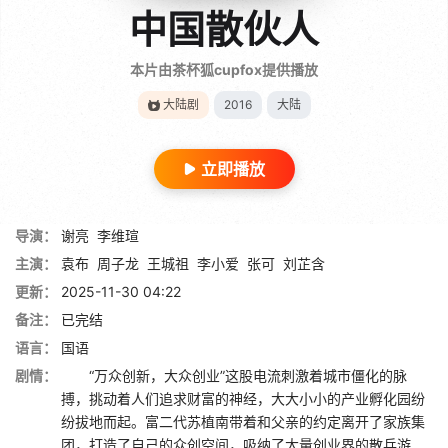
中国散伙人
本片由茶杯狐cupfox提供播放
大陆剧
2016
大陆
立即播放
导演：
谢亮
李维瑄
主演：
袁布
周子龙
王城祖
李小爱
张可
刘芷含
更新：
2025-11-30 04:22
备注：
已完结
语言：
国语
剧情：
“万众创新，大众创业”这股电流刺激着城市僵化的脉
搏，挑动着人们追求财富的神经，大大小小的产业孵化园纷
纷拔地而起。富二代苏植南带着和父亲的约定离开了家族集
团，打造了自己的众创空间，吸纳了大量创业界的散兵游