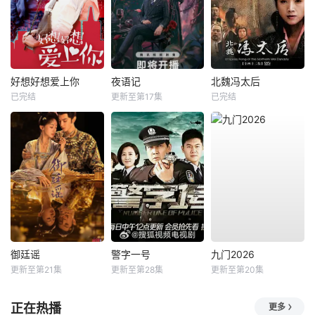
好想好想爱上你
夜语记
北魏冯太后
已完结
更新至第17集
已完结
御廷谣
警字一号
九门2026
更新至第21集
更新至第28集
更新至第20集
正在热播
更多