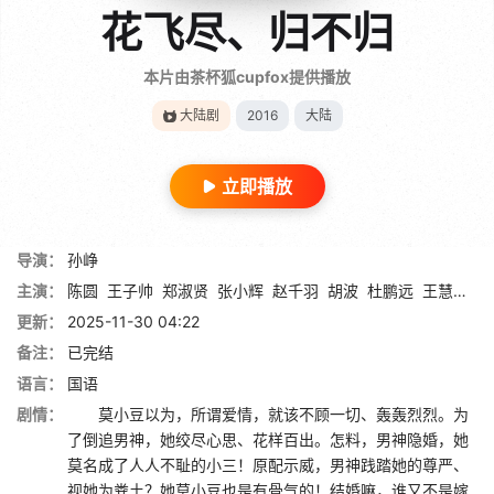
花飞尽、归不归
本片由茶杯狐cupfox提供播放
大陆剧
2016
大陆
立即播放
导演：
孙峥
主演：
陈圆
王子帅
郑淑贤
张小辉
赵千羽
胡波
杜鹏远
王慧丽
王
更新：
2025-11-30 04:22
备注：
已完结
语言：
国语
剧情：
莫小豆以为，所谓爱情，就该不顾一切、轰轰烈烈。为
了倒追男神，她绞尽心思、花样百出。怎料，男神隐婚，她
莫名成了人人不耻的小三！原配示威，男神践踏她的尊严、
视她为粪土？她莫小豆也是有骨气的！结婚嘛，谁又不是嫁