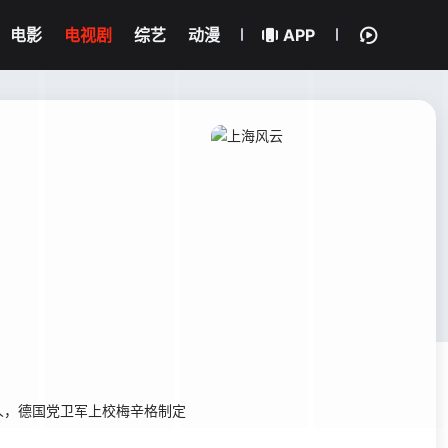
电影
电视剧
综艺
动漫
APP
，德国党卫军上校梅辛格制定