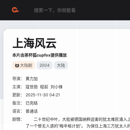
上海风云
本片由茶杯狐cupfox提供播放
大陆剧
2004
大陆
导演：
黄力加
主演：
寇世勋
程前
刘小锋
更新：
2025-11-30 04:21
备注：
已完结
语言：
普通话
剧情：
二十世纪中叶，大批被德国纳粹迫害的犹太难民涌入上
了一个惨无人道的“梅辛格计划”。 为保住上海三万犹太人