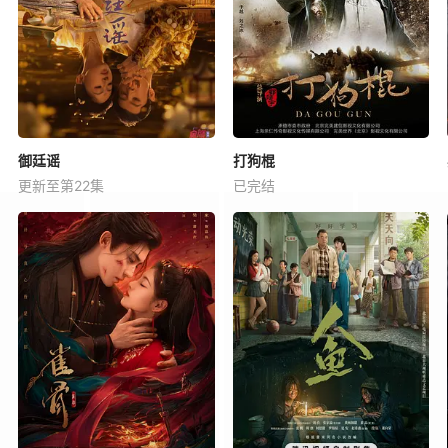
御廷谣
打狗棍
更新至第22集
已完结