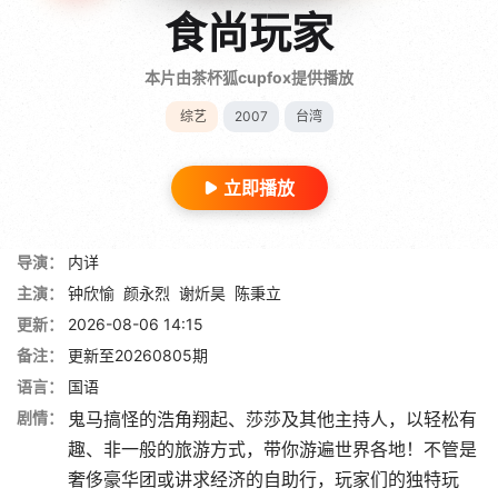
食尚玩家
本片由茶杯狐cupfox提供播放
综艺
2007
台湾
立即播放
导演：
内详
主演：
钟欣愉
颜永烈
谢炘昊
陈秉立
更新：
2026-08-06 14:15
备注：
更新至20260805期
语言：
国语
剧情：
鬼马搞怪的浩角翔起、莎莎及其他主持人，以轻松有
趣、非一般的旅游方式，带你游遍世界各地！不管是
奢侈豪华团或讲求经济的自助行，玩家们的独特玩