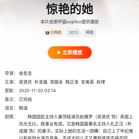
惊艳的她
本片由茶杯狐cupfox提供播放
日韩剧
2013
韩国
立即播放
导演：
金哲圭
主演：
吴贤庆
朴圣雄
郑振永
韩正洙
安善英
权律
更新：
2025-11-30 02:14
备注：
已完结
语言：
韩语
剧情：
韩国国民主持人兼顶级演员赵雅罗（吴贤庆 饰）表面上
风光无比，既事业有成，又是韩国最著名主持人孔正汉（朴
成雄 饰）的妻子。实际上她的生活一团糟：自己上了年纪难
以和年轻女演员竞争，不成才的儿子又遭到退学不得不回