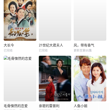
大长今
21世纪大君夫人
风，带有香气
已完结
已完结
更新至第95集
毛骨悚然的恋爱
亲密的雷普利
人鱼小姐