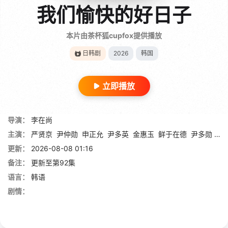
我们愉快的好日子
本片由茶杯狐cupfox提供播放
日韩剧
2026
韩国
立即播放
导演：
李在尚
主演：
严贤京
尹仲勋
申正允
尹多英
金惠玉
鲜于在德
尹多勋
文
更新：
2026-08-08 01:16
备注：
更新至第92集
语言：
韩语
剧情：