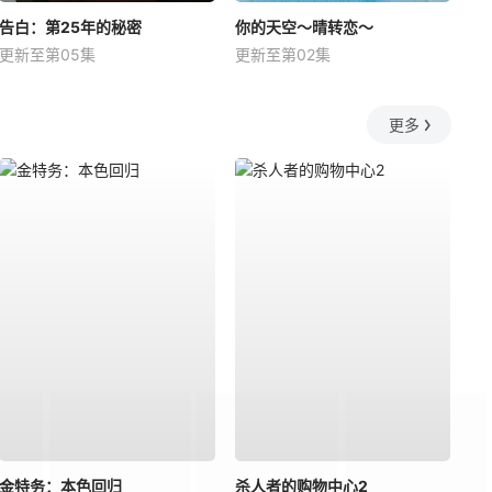
告白：第25年的秘密
你的天空～晴转恋～
更新至第05集
更新至第02集
更多
金特务：本色回归
杀人者的购物中心2