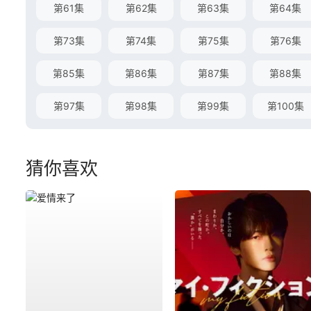
第61集
第62集
第63集
第64集
第73集
第74集
第75集
第76集
第85集
第86集
第87集
第88集
第97集
第98集
第99集
第100集
猜你喜欢