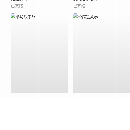
已完结
已完结
菜鸟炊事兵
公寓黑风暴
已完结
更新至第10集
茶杯狐cupfox所有内容均来自互联网分享站点所提供的公开引用资源，未提供