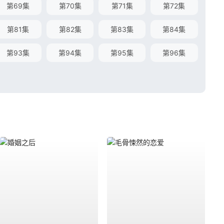
第69集
第70集
第71集
第72集
第81集
第82集
第83集
第84集
第93集
第94集
第95集
第96集