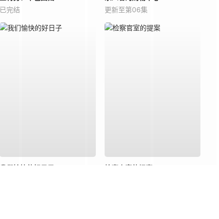
已完结
更新至第06集
我们愉快的好日子
检察官室的提案
更新至第93集
已完结
求片留言
APP客户端
繁