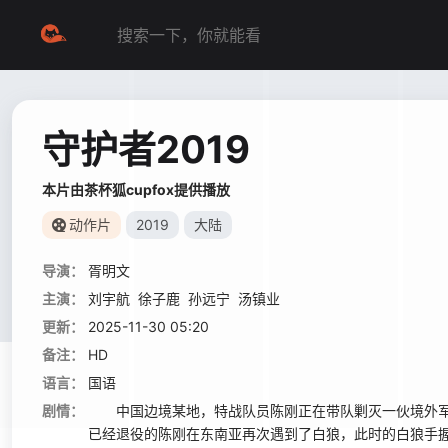
守护者2019
本片由茶杯狐cupfox提供播放
动作片
2019
大陆
导演：
胥明文
主演：
刘宇航
徐子鹿
孙远宁
汤镇业
更新：
2025-11-30 05:20
备注：
HD
语言：
国语
剧情：
中国边境某地，特战队员陈刚正在带队剿灭一伙境外军
已经退役的陈刚在东南亚再次遇到了白狼，此时的白狼手握