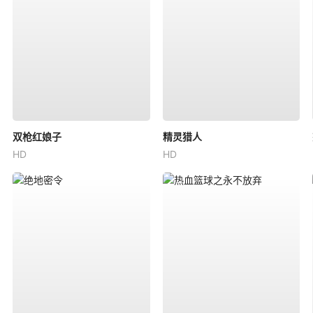
双枪红娘子
精灵猎人
HD
HD