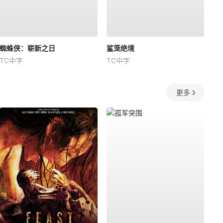
蜘蛛侠：崭新之日
鲨笼绝境
TC中字
TC中字
更多