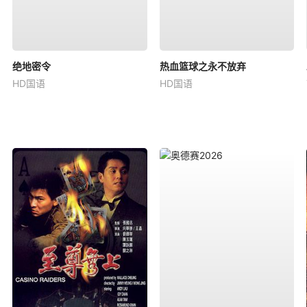
绝地密令
热血篮球之永不放弃
HD国语
HD国语