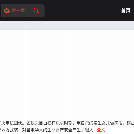
首页
搜一搜
火走私团伙。团伙头目白狼在危机时刻，用自己的亲生女儿做肉盾，逃出
地方武装，对当地华人的生命财产安全产生了很大...
全文