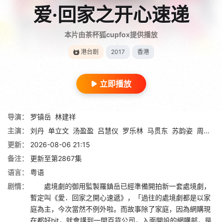
爱·回家之开心速递
本片由茶杯狐cupfox提供播放
港台剧
2017
香港
立即播放
导演：
罗镇岳
林建祥
主演：
刘丹
单立文
汤盈盈
吕慧仪
罗乐林
马贯东
苏韵姿
周嘉洛
更新：
2026-08-06 21:15
备注：
更新至第2867集
语言：
粤语
剧情：
處境劇的御用監製羅鎮岳已經準備開拍新一套處境劇，
暫定叫《愛．回家之開心速遞》，「過往的處境劇都是以家
庭為主，今次當然不例外啦。而故事除了家庭，因為網購現
在都好hit，就會講到一間百貨公司，入面開設的網購部，是