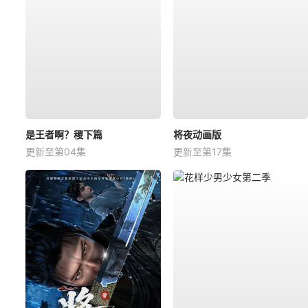
是王者啊？稷下篇
将夜动画版
更新至第04集
更新至第17集