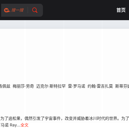
首页
搜一搜
洛佩兹
梅丽莎·劳奇
迈克尔·斯特拉罕
雷·罗马诺
约翰·雷吉扎莫
斯蒂芬
 配音）为了追松果，偶然引发了宇宙事件，改变并威胁着冰川时代的世界。
诺 Ray...
全文