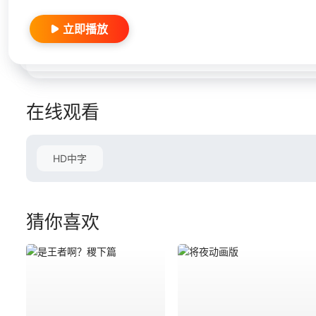
立即播放
在线观看
HD中字
猜你喜欢