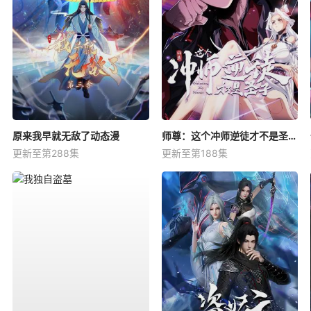
原来我早就无敌了动态漫
师尊：这个冲师逆徒才不是圣子动态漫
更新至第288集
更新至第188集