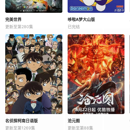
完美世界
哆啦A梦大山版
更新至第280集
已完结
名侦探柯南日语版
沧元图
更新至第1269集
更新至第88集