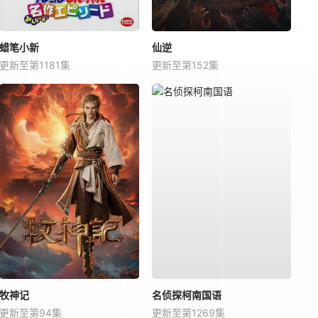
蜡笔小新
仙逆
更新至第1181集
更新至第152集
牧神记
名侦探柯南国语
更新至第94集
更新至第1269集