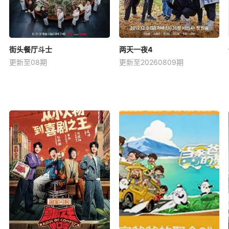
街头餐厅斗士
两天一夜4
更新至08期
更新至20260809期