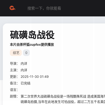
硫磺岛战役
本片由茶杯狐cupfox提供播放
综艺
0
导演：
内详
主演：
内详
更新：
2025-11-30 01:49
备注：
已完结
语言：
剧情：
第二次世界大战硫磺岛战役是一场残酷殊死战 造成美国
硫磺岛拍摄,当年在此地发生可怕战役，超过二万五千名美