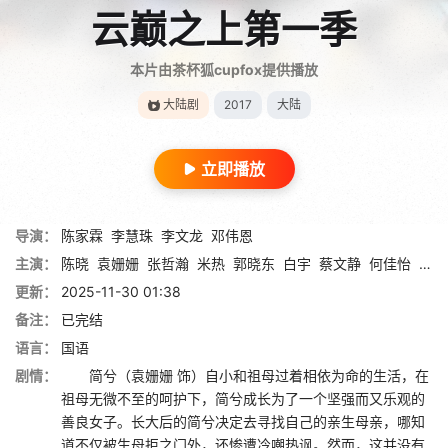
云巅之上第一季
本片由茶杯狐cupfox提供播放
大陆剧
2017
大陆
立即播放
导演：
陈家霖
李慧珠
李文龙
邓伟恩
主演：
陈晓
袁姗姗
张哲瀚
米热
郭晓东
白宇
蔡文静
何佳怡
何泓
更新：
2025-11-30 01:38
备注：
已完结
语言：
国语
剧情：
简兮（袁姗姗 饰）自小和祖母过着相依为命的生活，在
祖母无微不至的呵护下，简兮成长为了一个坚强而又乐观的
善良女子。长大后的简兮决定去寻找自己的亲生母亲，哪知
道不仅被生母拒之门外，还惨遭冷嘲热讽。然而，这并没有