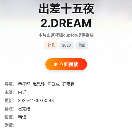
出差十五夜
2.DREAM
本片由茶杯狐cupfox提供播放
综艺
2023
韩国
立即播放
导演：
申孝静
赵恩珍
河武成
罗暎锡
主演：
内详
更新：
2025-11-30 00:43
备注：
已完结
语言：
韩语
剧情：