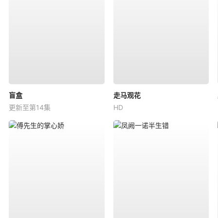
盲盒
走马观花
更新至第14集
HD