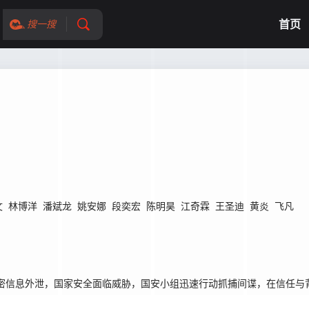
首页
搜一搜
文
林博洋
潘斌龙
姚安娜
段奕宏
陈明昊
江奇霖
王圣迪
黄炎
飞凡
密信息外泄，国家安全面临威胁，国安小组迅速行动抓捕间谍，在信任与