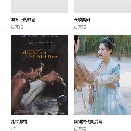
凛冬下的罪恶
长歌莫问
已完结
已完结
乱世激情
回到古代闯后宫
HD
已完结