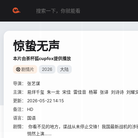
惊蛰无声
本片由茶杯狐cupfox提供播放
剧情片
2026
大陆
导演：
张艺谋
主演：
易烊千玺
朱一龙
宋佳
雷佳音
杨幂
张译
刘诗诗
刘耀
更新：
2026-05-22 14:15
备注：
HD
语言：
国语
剧情：
你看不见的地方，谍战从未停止交锋！我国最新战机的涉
悄然上演……