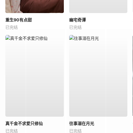
重生90有点甜
幽宅奇谭
已完结
已完结
真千金不求爱只修仙
往事溺在月光
已完结
已完结