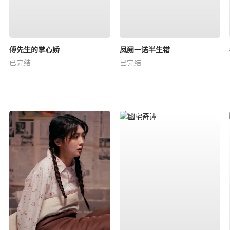
傅先生的掌心娇
凤阙一诺半生错
已完结
已完结