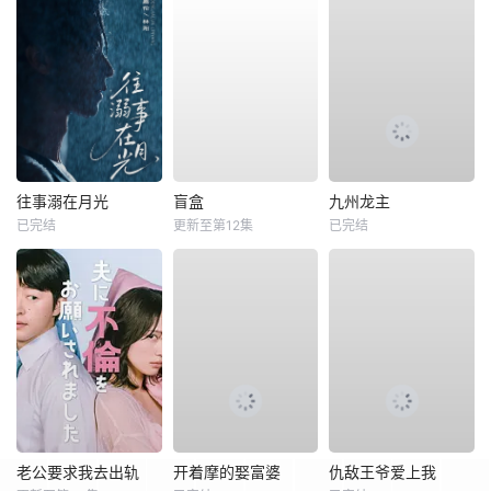
往事溺在月光
盲盒
九州龙主
已完结
更新至第12集
已完结
老公要求我去出轨
开着摩的娶富婆
仇敌王爷爱上我