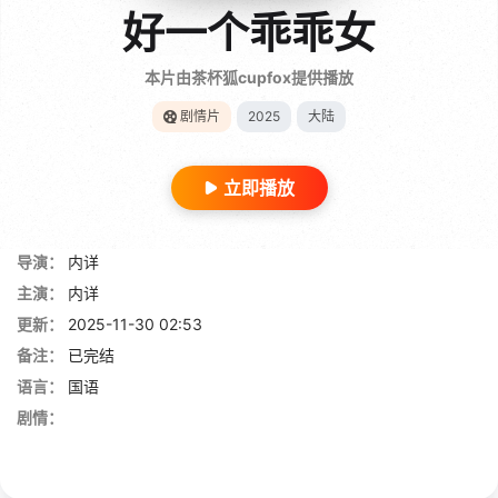
好一个乖乖女
本片由茶杯狐cupfox提供播放
剧情片
2025
大陆
立即播放
导演：
内详
主演：
内详
更新：
2025-11-30 02:53
备注：
已完结
语言：
国语
剧情：