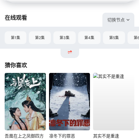
在线观看
切换节点
第1集
第2集
第3集
第4集
第5集
第
猜你喜欢
吾凰在上之凤御四方
凛冬下的罪恶
其实不是重逢