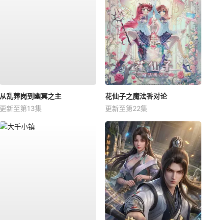
从乱葬岗到幽冥之主
花仙子之魔法香对论
更新至第13集
更新至第22集