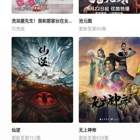
洗浴屋先生！我和那家伙在女浴池！？
沧元图
已完结
更新至第89集
仙逆
无上神帝
更新至第152集
更新至第629集