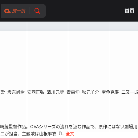
首页
搜一搜
笠爱
坂东尚树
安西正弘
清川元梦
青森伸
秋元羊介
宝龟克寿
二又一
出崎統監督作品。OVAシリーズの流れを汲む作品で、原作にはない劇場
二が担当、主題歌は山根麻衣『I...
全文