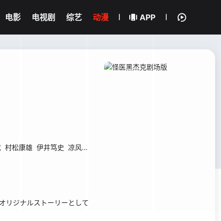
电影
电视剧
综艺
动漫
APP
成
村松康雄
伊井笃史
凉风真世
用オリジナルストーリーとして