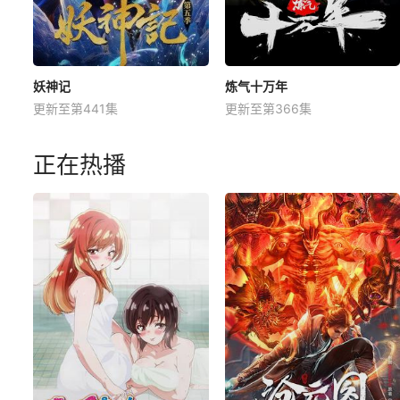
妖神记
炼气十万年
更新至第441集
更新至第366集
正在热播