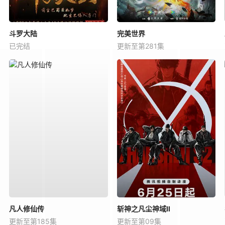
斗罗大陆
完美世界
已完结
更新至第281集
凡人修仙传
斩神之凡尘神域Ⅱ
更新至第185集
更新至第09集