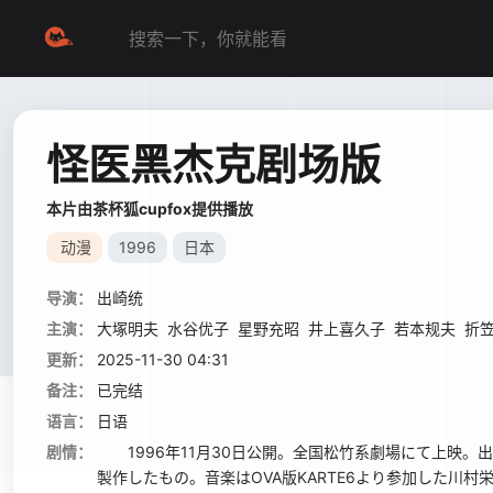
怪医黑杰克剧场版
本片由茶杯狐cupfox提供播放
动漫
1996
日本
导演：
出崎统
主演：
大塚明夫
水谷优子
星野充昭
井上喜久子
若本规夫
折
更新：
2025-11-30 04:31
备注：
已完结
语言：
日语
剧情：
1996年11月30日公開。全国松竹系劇場にて上映。
製作したもの。音楽はOVA版KARTE6より参加した川村栄