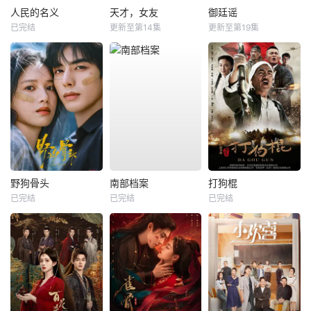
人民的名义
天才，女友
御廷谣
已完结
更新至第14集
更新至第19集
野狗骨头
南部档案
打狗棍
已完结
已完结
已完结