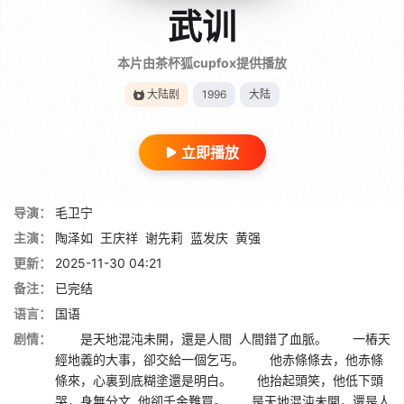
武训
本片由茶杯狐cupfox提供播放
大陆剧
1996
大陆
立即播放
导演：
毛卫宁
主演：
陶泽如
王庆祥
谢先莉
蓝发庆
黄强
更新：
2025-11-30 04:21
备注：
已完结
语言：
国语
剧情：
是天地混沌未開，還是人間 人間錯了血脈。 一樁天
經地義的大事，卻交給一個乞丐。 他赤條條去，他赤條
條來，心裏到底糊塗還是明白。 他抬起頭笑，他低下頭
哭，身無分文 他卻千金難買。 是天地混沌未開，還是人