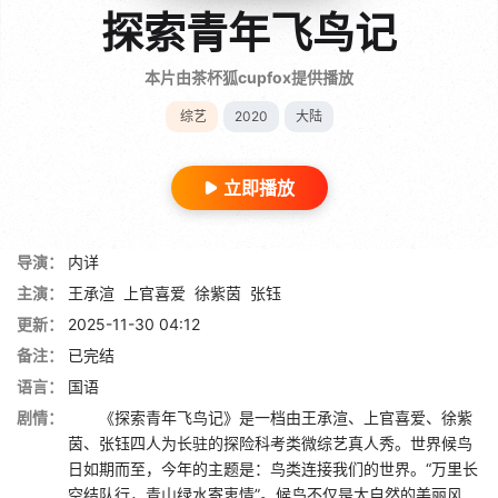
探索青年飞鸟记
本片由茶杯狐cupfox提供播放
综艺
2020
大陆
立即播放
导演：
内详
主演：
王承渲
上官喜爱
徐紫茵
张钰
更新：
2025-11-30 04:12
备注：
已完结
语言：
国语
剧情：
《探索青年飞鸟记》是一档由王承渲、上官喜爱、徐紫
茵、张钰四人为长驻的探险科考类微综艺真人秀。世界候鸟
日如期而至，今年的主题是：鸟类连接我们的世界。“万里长
空结队行，青山绿水寄衷情”。候鸟不仅是大自然的美丽风