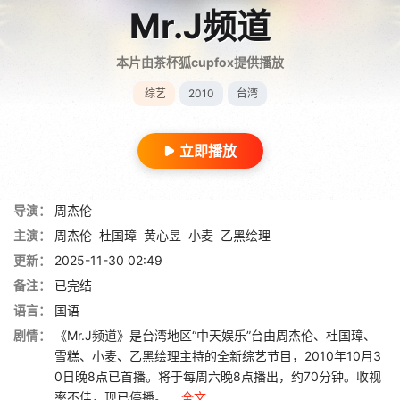
Mr.J频道
本片由茶杯狐cupfox提供播放
综艺
2010
台湾
立即播放
导演：
周杰伦
主演：
周杰伦
杜国璋
黄心昱
小麦
乙黑绘理
更新：
2025-11-30 02:49
备注：
已完结
语言：
国语
剧情：
《Mr.J频道》是台湾地区“中天娱乐”台由周杰伦、杜国璋、
雪糕、小麦、乙黑绘理主持的全新综艺节目，2010年10月3
0日晚8点已首播。将于每周六晚8点播出，约70分钟。收视
率不佳，现已停播。 ...
全文