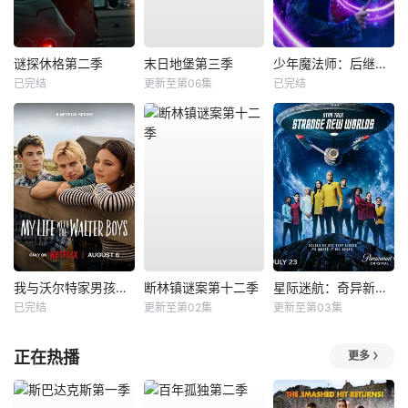
谜探休格第二季
末日地堡第三季
少年魔法师：后继者第三季
已完结
更新至第06集
已完结
我与沃尔特家男孩的生活第三季
断林镇谜案第十二季
星际迷航：奇异新世界第四季
已完结
更新至第02集
更新至第03集
正在热播
更多