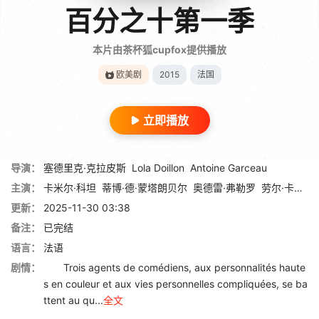
百分之十第一季
本片由茶杯狐cupfox提供播放
欧美剧
2015
法国
立即播放
导演：
塞德里克·克拉皮斯
Lola Doillon
Antoine Garceau
主演：
卡米尔·科坦
蒂博·德·蒙塔朗贝尔
奥德雷·弗勒罗
劳尔·卡拉米
更新：
2025-11-30 03:38
备注：
已完结
语言：
法语
剧情：
Trois agents de comédiens, aux personnalités haute
s en couleur et aux vies personnelles compliquées, se ba
ttent au qu...
全文