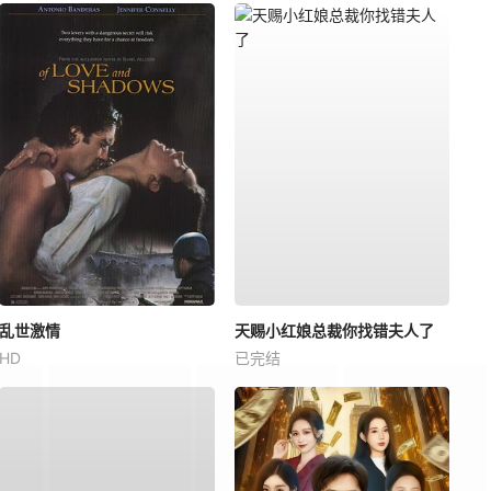
乱世激情
天赐小红娘总裁你找错夫人了
HD
已完结