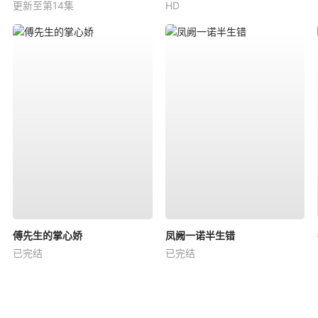
更新至第14集
HD
傅先生的掌心娇
凤阙一诺半生错
已完结
已完结