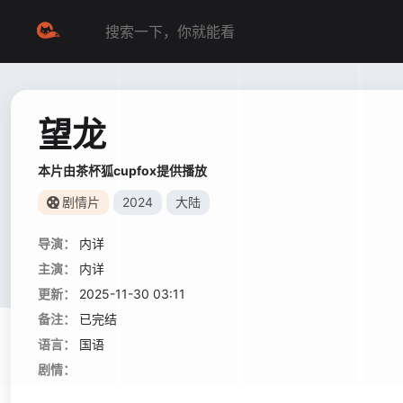
望龙
本片由茶杯狐cupfox提供播放
剧情片
2024
大陆
导演：
内详
主演：
内详
更新：
2025-11-30 03:11
备注：
已完结
语言：
国语
剧情：