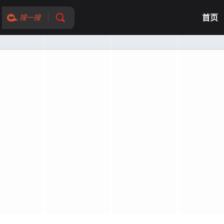
首页
搜一搜