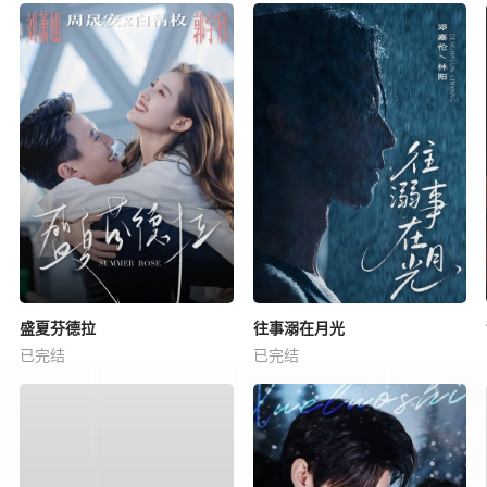
盛夏芬德拉
往事溺在月光
已完结
已完结