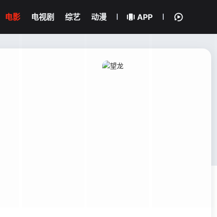
电影
电视剧
综艺
动漫
APP