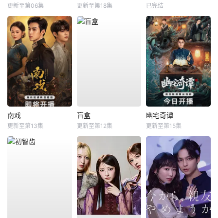
更新至第06集
更新至第18集
已完结
南戏
盲盒
幽宅奇谭
更新至第13集
更新至第12集
更新至第15集