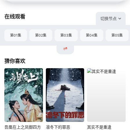
在线观看
切换节点
第01集
第02集
第03集
第04集
第05集
猜你喜欢
吾凰在上之凤御四方
凛冬下的罪恶
其实不是重逢