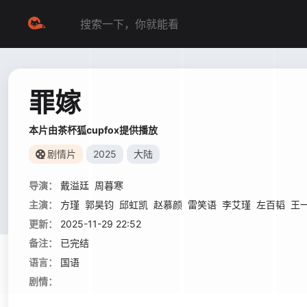
罪嫁
本片由茶杯狐cupfox提供播放
剧情片
2025
大陆
导演：
戴溢廷
周暮寒
主演：
方瑾
郭昊钧
邱虹凯
赵慕颜
雷笑语
李艾瑾
左百韬
王
更新：
2025-11-29 22:52
备注：
已完结
语言：
国语
剧情：