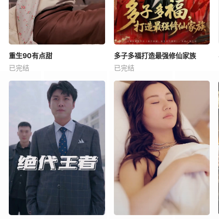
重生90有点甜
多子多福打造最强修仙家族
已完结
已完结