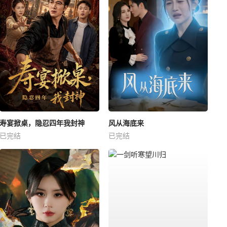
寿宴掀桌，隐忍四年我封神
风从海底来
已完结
已完结