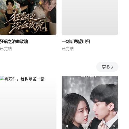
狂飙之浴血玫瑰
一剑听寒望川归
已完结
已完结
更多