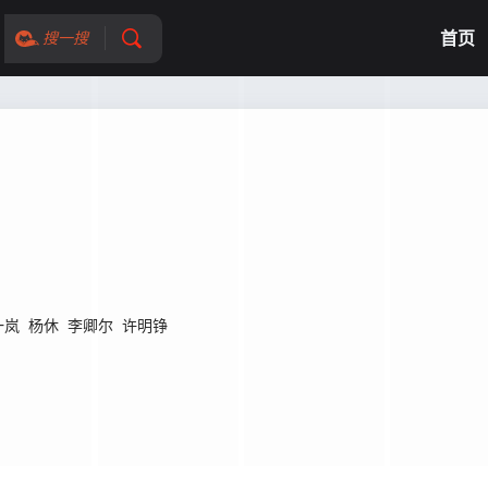
首页
搜一搜
一岚
杨休
李卿尔
许明铮