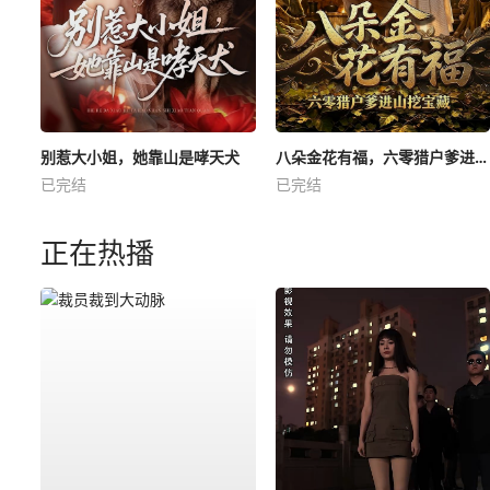
别惹大小姐，她靠山是哮天犬
八朵金花有福，六零猎户爹进山挖宝藏
已完结
已完结
正在热播