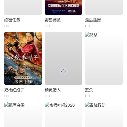
绝密任务
野兽赛跑
最后孤屋
HD
HD
HD
双枪红娘子
精灵猎人
怒杀
HD
HD
HD