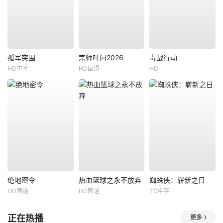
孤军突围
宗师叶问2026
毒战行动
HD中字
HD国语
HD
绝地密令
热血篮球之永不放弃
蜘蛛侠：崭新之日
HD国语
HD国语
TC中字
正在热播
更多