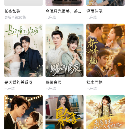
长夜如歌
今晚月光很美，茶香四溢
溯雨信笺
更新至第20集
已完结
已完结
是闪婚的关系呀
赐卿良辰
择木而栖
已完结
已完结
已完结