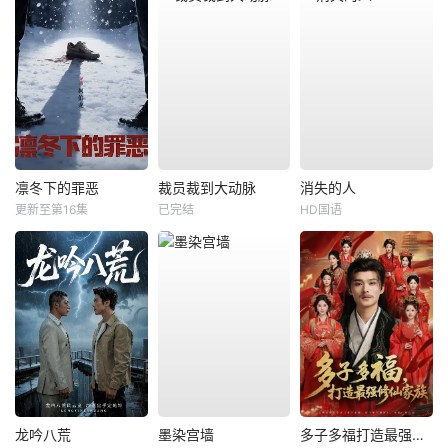
凛冬下的罪恶
裁员裁到大动脉
消失的人
更新至第16集
已完结
HD国语
龙吟八荒
墨染宫墙
多子多福打造最强修仙家族