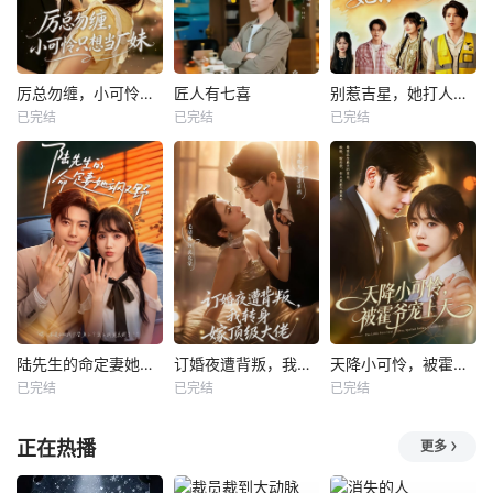
厉总勿缠，小可怜只想当厂妹
匠人有七喜
别惹吉星，她打人专打脸
已完结
已完结
已完结
陆先生的命定妻她飒又野
订婚夜遭背叛，我转身嫁顶级大佬
天降小可怜，被霍爷宠上天
已完结
已完结
已完结
正在热播
更多