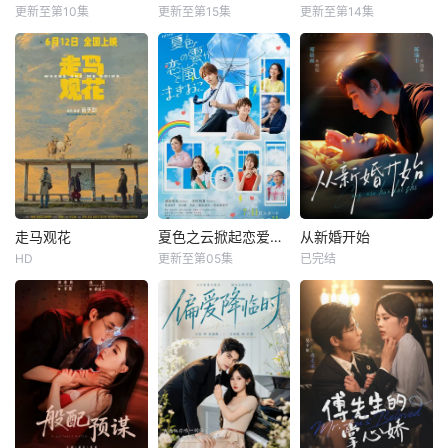
更新至第10集
更新至第15集
更新至第14集
走马观花
夏色之云掀起恋爱与风暴
从新婚开始
HD
更新至第05集
已完结