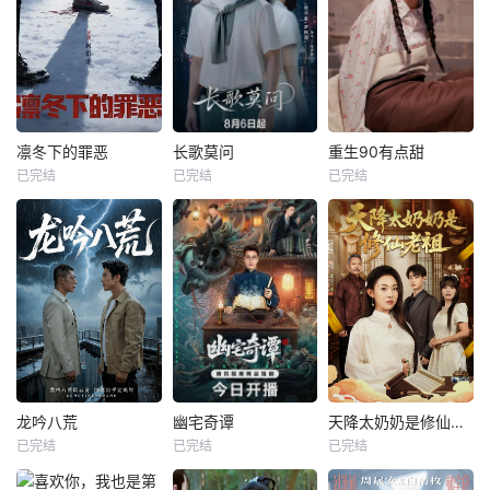
凛冬下的罪恶
长歌莫问
重生90有点甜
已完结
已完结
已完结
龙吟八荒
幽宅奇谭
天降太奶奶是修仙老祖
已完结
已完结
已完结