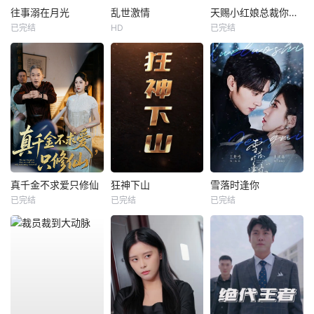
往事溺在月光
乱世激情
天赐小红娘总裁你找错夫人了
已完结
HD
已完结
真千金不求爱只修仙
狂神下山
雪落时逢你
已完结
已完结
已完结