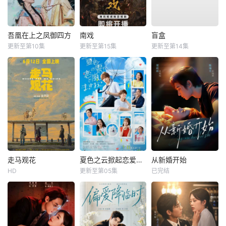
吾凰在上之凤御四方
南戏
盲盒
更新至第10集
更新至第15集
更新至第14集
走马观花
夏色之云掀起恋爱与风暴
从新婚开始
HD
更新至第05集
已完结