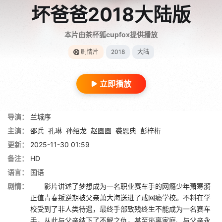
坏爸爸2018大陆版
本片由茶杯狐cupfox提供播放
剧情片
2018
大陆
立即播放
导演：
兰城序
主演：
邵兵
孔琳
孙绍龙
赵圆圆
裘恩典
彭梓桁
更新：
2025-11-30 01:59
备注：
HD
语言：
国语
剧情：
影片讲述了梦想成为一名职业赛车手的网瘾少年萧寒漪
正值青春叛逆期被父亲萧大海送进了戒网瘾学校。不料在学
校受到了非人类待遇，最终手部致残终生不能成为一名赛车
手，从此与父亲结下了不解之仇，甚至逃离家庭、与父亲永