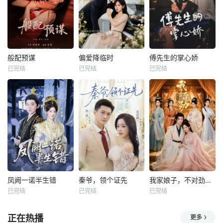
般配预谋
偏爱降临时
傅先生的掌心娇
已完结
已完结
已完结
凤阙一诺半生错
秦爷，领个证先
我家娘子，不对劲第四季
已完结
已完结
已完结
正在热播
更多