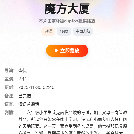
魔方大厦
本片由茶杯狐cupfox提供播放
动漫
1990
中国大陆
立即播放
导演：
查侃
主演：
内详
更新：
2025-11-30 02:40
备注：
已完结
语言：
汉语普通话
剧情：
六年级小学生莱克面临严峻的考试，加上父母一向管教
甚严，所以他只能窝在家中学习，没法和小朋友们去往广阔
的天地玩耍。这一天，莱克受到母亲惩罚，他气得那玩具魔
方撒气。谁知，受到撞击的魔方竟然放出光芒，越变越大，