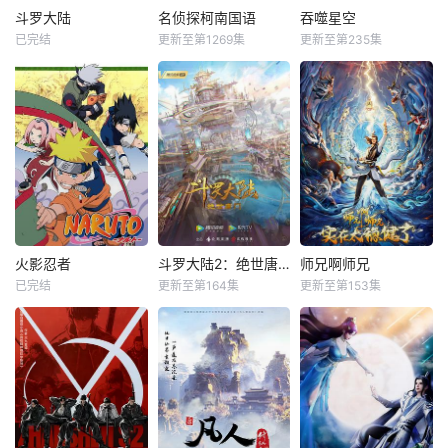
斗罗大陆
名侦探柯南国语
吞噬星空
已完结
更新至第1269集
更新至第235集
火影忍者
斗罗大陆2：绝世唐门
师兄啊师兄
已完结
更新至第164集
更新至第153集