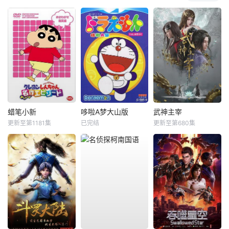
蜡笔小新
哆啦A梦大山版
武神主宰
更新至第1181集
已完结
更新至第680集