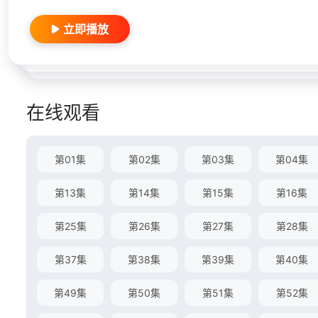
立即播放
在线观看
第01集
第02集
第03集
第04集
第13集
第14集
第15集
第16集
第25集
第26集
第27集
第28集
第37集
第38集
第39集
第40集
第49集
第50集
第51集
第52集