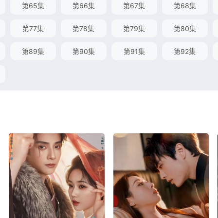
第65集
第66集
第67集
第68集
第77集
第78集
第79集
第80集
第89集
第90集
第91集
第92集