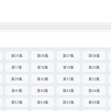
第05集
第06集
第07集
第08集
第17集
第18集
第19集
第20集
第29集
第30集
第31集
第32集
第41集
第42集
第43集
第44集
第53集
第54集
第55集
第56集