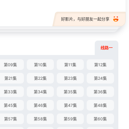
好影片，与好朋友一起分享
线路一
第09集
第10集
第11集
第12集
第21集
第22集
第23集
第24集
第33集
第34集
第35集
第36集
第45集
第46集
第47集
第48集
第57集
第58集
第59集
第60集