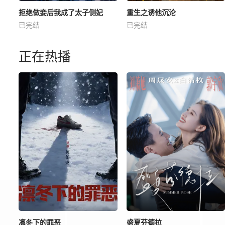
拒绝做妾后我成了太子侧妃
重生之诱他沉沦
已完结
已完结
正在热播
凛冬下的罪恶
盛夏芬德拉