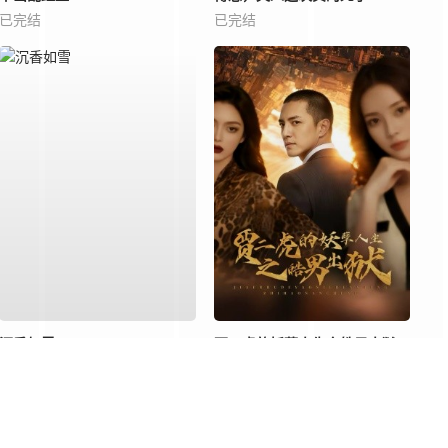
已完结
已完结
沉香如雪
贾二虎的妖孽人生之皓男出狱
已完结
已完结
求片留言
APP客户端
繁