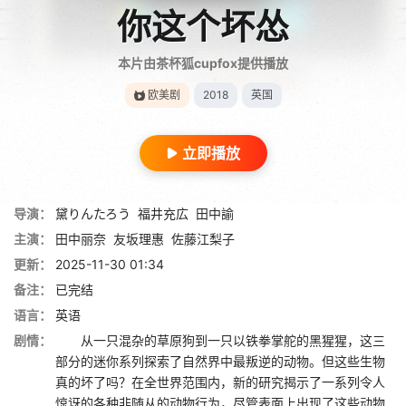
你这个坏怂
本片由茶杯狐cupfox提供播放
欧美剧
2018
英国
立即播放
导演：
黛りんたろう
福井充広
田中諭
主演：
田中丽奈
友坂理惠
佐藤江梨子
更新：
2025-11-30 01:34
备注：
已完结
语言：
英语
剧情：
从一只混杂的草原狗到一只以铁拳掌舵的黑猩猩，这三
部分的迷你系列探索了自然界中最叛逆的动物。但这些生物
真的坏了吗？在全世界范围内，新的研究揭示了一系列令人
惊讶的各种非随从的动物行为，尽管表面上出现了这些动物