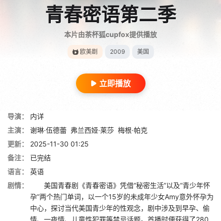
青春密语第二季
本片由茶杯狐cupfox提供播放
欧美剧
2009
美国
立即播放
导演：
内详
主演：
谢琳·伍德蕾
弗兰西娅·莱莎
梅根·帕克
更新：
2025-11-30 01:25
备注：
已完结
语言：
英语
剧情：
美国青春剧《青春密语》凭借“秘密生活”以及“青少年怀
孕”两个热门单词，以一个15岁的未成年少女Amy意外怀孕为
中心，探讨当代美国青少年的性观念，剧中涉及到早孕、偷
情、一夜情、儿童性犯罪等禁忌话题。首播时便获得了280