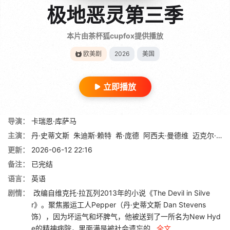
极地恶灵第三季
本片由茶杯狐cupfox提供播放
欧美剧
2026
美国
立即播放
导演：
卡瑞恩·库萨马
主演：
丹·史蒂文斯
朱迪斯·赖特
希·庞德
阿西夫·曼德维
迈克尔·阿伦诺夫
更新：
2026-06-12 22:16
备注：
已完结
语言：
英语
剧情：
改编自维克托·拉瓦列2013年的小说《The Devil in Silve
r》。聚焦搬运工人Pepper（丹·史蒂文斯 Dan Stevens
饰），因为坏运气和坏脾气，他被送到了一所名为New Hyd
e的精神病院，里面满是被社会遗忘的...
全文