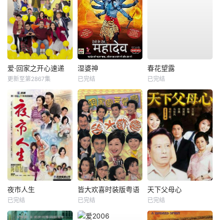
爱·回家之开心速递
湿婆神
春花望露
更新至第2867集
已完结
已完结
夜市人生
皆大欢喜时装版粤语
天下父母心
已完结
已完结
已完结