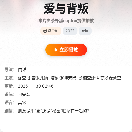
爱与背叛
本片由茶杯狐cupfox提供播放
港台剧
2022
泰国
立即播放
导演：
内详
主演：
妮查潘·查采芃纳
塔纳·罗坤宋巴
莎楠查娜·阿芘莎麦蒙空
普洛
更新：
2025-11-30 02:46
备注：
已完结
语言：
其它
剧情：
朋友是用"爱"还是"秘密"联系在一起的?