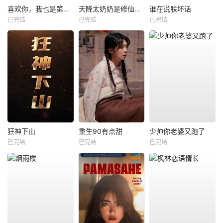
喜欢你，我也是第一部
天降太奶奶是修仙老祖
谁在说朕坏话
已完结
已完结
已完结
狂神下山
重生90有点甜
少帅你老婆又跑了
已完结
已完结
已完结