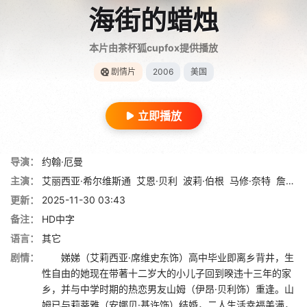
海街的蜡烛
本片由茶杯狐cupfox提供播放
剧情片
2006
美国
立即播放
导演：
约翰·厄曼
主演：
艾丽西亚·希尔维斯通
艾恩·贝利
波莉·伯根
马修·奈特
詹姆斯·瑞布霍恩
更新：
2025-11-30 03:43
备注：
HD中字
语言：
其它
剧情：
娣娣（艾莉西亚·席维史东饰）高中毕业即离乡背井，生
性自由的她现在带著十二岁大的小儿子回到暌违十三年的家
乡，并与中学时期的热恋男友山姆（伊昂·贝利饰）重逢。山
姆已与莉蒂雅（安娜贝·基许饰）结婚，二人生活幸福美满，