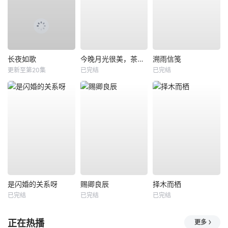
长夜如歌
今晚月光很美，茶香四溢
溯雨信笺
更新至第20集
已完结
已完结
是闪婚的关系呀
赐卿良辰
择木而栖
已完结
已完结
已完结
正在热播
更多