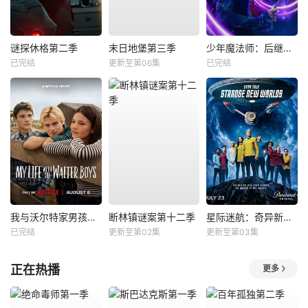
谜探休格第二季
末日地堡第三季
少年魔法师：后继者第三季
已完结
更新至第06集
已完结
我与沃尔特家男孩的生活第三季
断林镇谜案第十二季
星际迷航：奇异新世界第四季
已完结
更新至第02集
更新至第03集
正在热播
更多