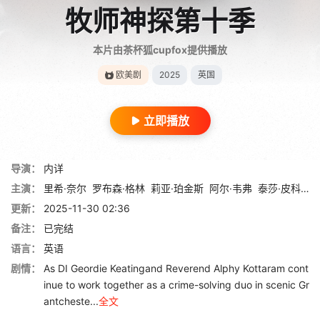
牧师神探第十季
本片由茶杯狐cupfox提供播放
欧美剧
2025
英国
立即播放
导演：
内详
主演：
里希·奈尔
罗布森·格林
莉亚·珀金斯
阿尔·韦弗
泰莎·皮科-琼斯
更新：
2025-11-30 02:36
备注：
已完结
语言：
英语
剧情：
As DI Geordie Keatingand Reverend Alphy Kottaram cont
inue to work together as a crime-solving duo in scenic Gr
antcheste...
全文