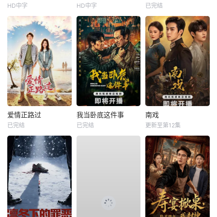
HD中字
HD中字
已完结
爱情正路过
我当卧底这件事
南戏
已完结
已完结
更新至第12集