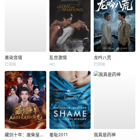
墨染宫墙
乱世激情
龙吟八荒
已完结
HD
已完结
藏剑十年：废柴皇子竟是绝世强龙
羞耻2011
我真是药神