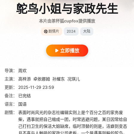
鸵鸟小姐与家政先生
本片由茶杯狐cupfox提供播放
剧情片
2024
大陆
立即播放
导演：
周欢
主演：
高梓添
卓依娜姆
孙耀东
况琪儿
更新：
2025-11-29 23:59
备注：
已完结
语言：
国语
剧情：
表面时尚风光的杂志社编辑实则上是个百分之百的家务废
柴，遇事就把自己缩成一团，时常逃避问题，某日因常给自
己打扫卫生的保洁大姐缺席，临时顶替的则是，洁癖到变态
且不喜与人触碰的家政公司老板，一个是遇事则躲的鸵鸟，