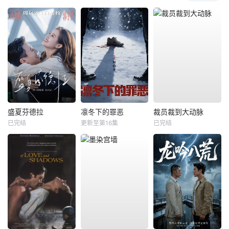
盛夏芬德拉
凛冬下的罪恶
裁员裁到大动脉
已完结
更新至第16集
已完结