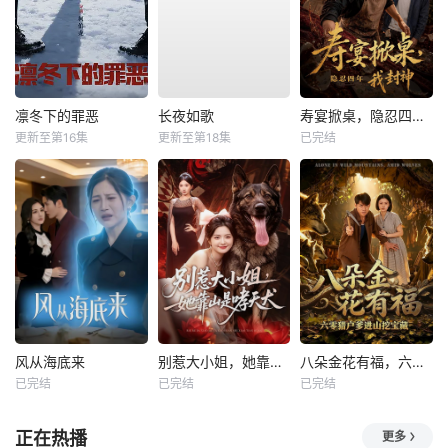
凛冬下的罪恶
长夜如歌
寿宴掀桌，隐忍四年我封神
更新至第16集
更新至第18集
已完结
风从海底来
别惹大小姐，她靠山是哮天犬
八朵金花有福，六零猎户爹进山挖宝藏
已完结
已完结
已完结
正在热播
更多