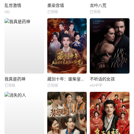
乱世激情
墨染宫墙
龙吟八荒
HD
已完结
已完结
我真是药神
藏剑十年：废柴皇子竟是绝世强龙
不听话的女孩
已完结
已完结
HD中字