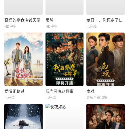
奇怪的零食店钱天堂
眼眸
龙日一，你死定了(短剧)
HD中字
HD中字
已完结
爱情正路过
我当卧底这件事
南戏
已完结
已完结
更新至第12集