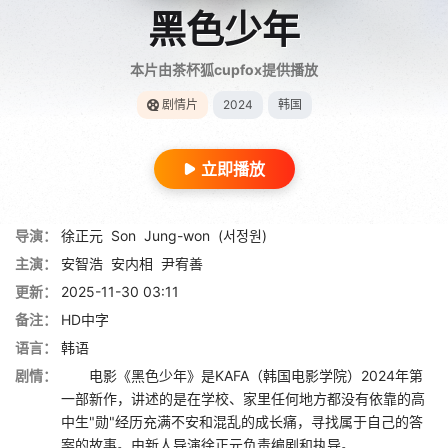
黑色少年
本片由茶杯狐cupfox提供播放
剧情片
2024
韩国
立即播放
导演：
徐正元
Son
Jung-won
(서정원)
主演：
安智浩
安内相
尹宥善
更新：
2025-11-30 03:11
备注：
HD中字
语言：
韩语
剧情：
电影《黑色少年》是KAFA（韩国电影学院）2024年第
一部新作，讲述的是在学校、家里任何地方都没有依靠的高
中生"勋"经历充满不安和混乱的成长痛，寻找属于自己的答
案的故事。由新人导演徐正元负责编剧和执导。