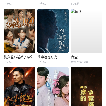
已完结
已完结
已完结
装穷爸妈送养子珍宝
往事溺在月光
盲盒
已完结
已完结
更新至第12集