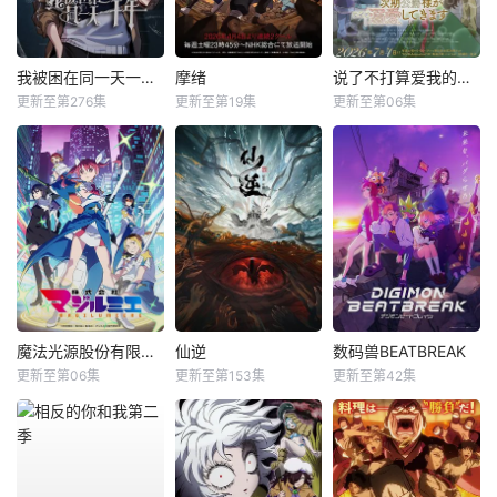
我被困在同一天一千年动态漫
摩绪
说了不打算爱我的公爵继承人，不知为何对我宠爱有加
更新至第276集
更新至第19集
更新至第06集
魔法光源股份有限公司第二季
仙逆
数码兽BEATBREAK
更新至第06集
更新至第153集
更新至第42集