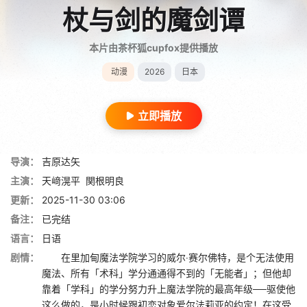
杖与剑的魔剑谭
本片由茶杯狐cupfox提供播放
动漫
2026
日本
立即播放
导演：
吉原达矢
主演：
天﨑滉平
関根明良
更新：
2025-11-30 03:06
备注：
已完结
语言：
日语
剧情：
在里加甸魔法学院学习的威尔‧赛尔佛特，是个无法使用
魔法、所有「术科」学分通通得不到的「无能者」；但他却
靠着「学科」的学分努力升上魔法学院的最高年级──驱使他
这么做的，是小时候跟初恋对象爱尔法莉亚的约定！在这受