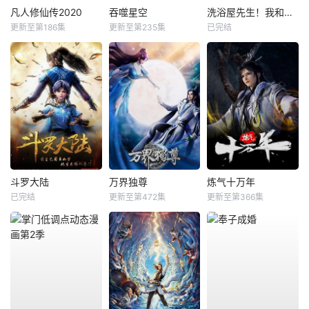
凡人修仙传2020
吞噬星空
洗浴屋先生！我和那家伙在女浴池！？
更新至第186集
更新至第235集
已完结
斗罗大陆
万界独尊
炼气十万年
已完结
更新至第472集
更新至第366集