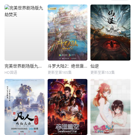
完美世界剧场版九劫焚天
斗罗大陆2：绝世唐门
仙逆
HD国语
更新至第165集
更新至第153集