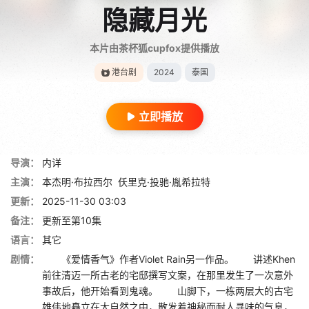
隐藏月光
本片由茶杯狐cupfox提供播放
港台剧
2024
泰国
立即播放
导演：
内详
主演：
本杰明·布拉西尔
仸里克·投驰·胤希拉特
更新：
2025-11-30 03:03
备注：
更新至第10集
语言：
其它
剧情：
《爱情香气》作者Violet Rain另一作品。 讲述Khen
前往清迈一所古老的宅邸撰写文案，在那里发生了一次意外
事故后，他开始看到鬼魂。 山脚下，一栋两层大的古宅
雄伟地矗立在大自然之中，散发着神秘而耐人寻味的气息，