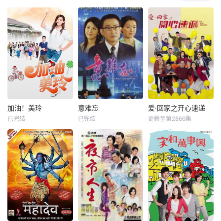
加油！美玲
意难忘
爱·回家之开心速递
已完结
已完结
更新至第2866集