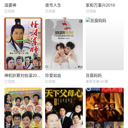
湿婆神
夜市人生
家和万事兴2010
已完结
已完结
已完结
神机妙算刘伯温2006
珍爱如血
豆腐妈妈
已完结
已完结
更新至第161集