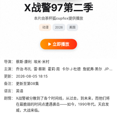
X战警97第二季
本片由茶杯狐cupfox提供播放
动漫
2026
美国
立即播放
导演：
蔡斯·康利
埃米·米村
主演：
乔治·布扎
雷·蔡斯
霍莉·周
卡尔·J·杜德
詹妮弗·黑尔
JP·卡利亚赫
更新：
2026-08-05 18:15
备注：
更新至第08集
语言：
英语
剧情：
X战警被分散到了各个时间线，从过去，到未来，而他们将
在最脆弱的时间点遭遇袭击——如今，1990年代。天启发
威，大战来临。