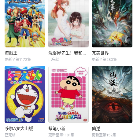
海贼王
洗浴屋先生！我和那家伙在女浴池！？
完美世界
更新至第1172集
已完结
更新至第280集
哆啦A梦大山版
蜡笔小新
仙逆
已完结
更新至第1181集
更新至第152集